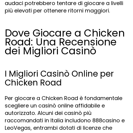
audaci potrebbero tentare di giocare a livelli
più elevati per ottenere ritorni maggiori.
Dove Giocare a Chicken
Road: Una Recensione
dei Migliori Casinò
I Migliori Casinò Online per
Chicken Road
Per giocare a Chicken Road è fondamentale
scegliere un casinò online affidabile e
autorizzato. Alcuni dei casinò più
raccomandati in Italia includono 888casino e
LeoVegas, entrambi dotati di licenze che