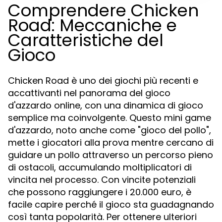
Comprendere Chicken
Road: Meccaniche e
Caratteristiche del
Gioco
Chicken Road è uno dei giochi più recenti e
accattivanti nel panorama del gioco
d'azzardo online, con una dinamica di gioco
semplice ma coinvolgente. Questo mini game
d'azzardo, noto anche come "gioco del pollo",
mette i giocatori alla prova mentre cercano di
guidare un pollo attraverso un percorso pieno
di ostacoli, accumulando moltiplicatori di
vincita nel processo. Con vincite potenziali
che possono raggiungere i 20.000 euro, è
facile capire perché il gioco sta guadagnando
così tanta popolarità. Per ottenere ulteriori