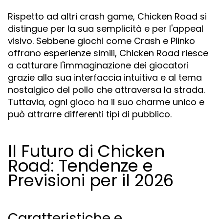
Rispetto ad altri crash game, Chicken Road si
distingue per la sua semplicità e per l'appeal
visivo. Sebbene giochi come Crash e Plinko
offrano esperienze simili, Chicken Road riesce
a catturare l'immaginazione dei giocatori
grazie alla sua interfaccia intuitiva e al tema
nostalgico del pollo che attraversa la strada.
Tuttavia, ogni gioco ha il suo charme unico e
può attrarre differenti tipi di pubblico.
Il Futuro di Chicken
Road: Tendenze e
Previsioni per il 2026
Caratteristiche e