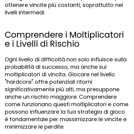
ottenere vincite più costanti, soprattutto nei
livelli intermedi.
Comprendere i Moltiplicatori
e i Livelli di Rischio
Ogni livello di difficoltà non solo influisce sulla
probabilità di successo, ma anche sui
moltiplicatori di vincita. Giocare nel livello
"hardcore" offre potenziali ritorni
significativamente più alti, ma presuppone
anche un rischio maggiore. Comprendere
come funzionano questi moltiplicatori e come
possono influenzare la tua strategia di gioco
è fondamentale per massimizzare le vincite e
minimizzare le perdite.