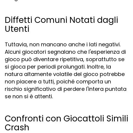
Diffetti Comuni Notati dagli
Utenti
Tuttavia, non mancano anche i lati negativi.
Alcuni giocatori segnalano che l'esperienza di
gioco può diventare ripetitiva, soprattutto se
si gioca per periodi prolungati. Inoltre, la
natura altamente volatile del gioco potrebbe
non piacere a tutti, poiché comporta un
rischio significativo di perdere l'intera puntata
se non si è attenti.
Confronti con Giocattoli Simili
Crash